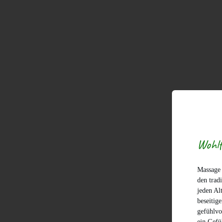
Wohlf
Massage 
den trad
jeden Al
beseitig
gefühlvo
ein Gefü