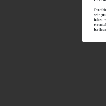
Durchblu
sehr gün
helfen, 
chronisc
berühren 