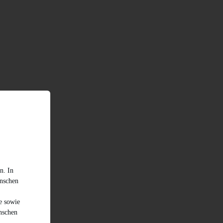
n. In
enschen
e sowie
nschen