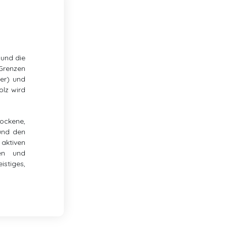
 und die
 Grenzen
uer) und
olz wird
rockene,
 und den
 aktiven
nen und
istiges,