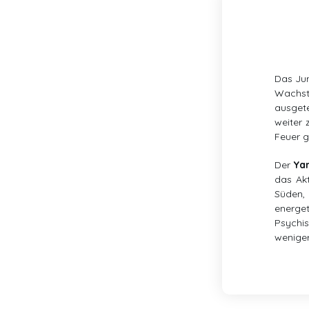
Das Jun
Wachstu
ausgete
weiter 
Feuer g
Der
Ya
das Akt
Süden, 
energe
Psychis
weniger