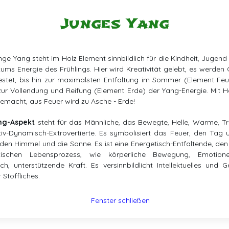
Junges Yang
ge Yang steht im Holz Element sinnbildlich für die Kindheit, Jugend
ms Energie des Frühlings. Hier wird Kreativität gelebt, es werden
stet, bis hin zur maximalsten Entfaltung im Sommer (Element Fe
zur Vollendung und Reifung (Element Erde) der Yang-Energie. Mit H
emacht, aus Feuer wird zu Asche - Erde!
ng-Aspekt
steht für das Männliche, das Bewegte, Helle, Warme, T
iv-Dynamisch-Extrovertierte. Es symbolisiert das Feuer, den Tag
den Himmel und die Sonne. Es ist eine Energetisch-Entfaltende, den
tischen Lebensprozess, wie körperliche Bewegung, Emotio
ch, unterstützende Kraft. Es versinnbildlicht Intellektuelles und Ge
 Stoffliches.
Fenster schließen