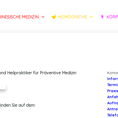
INESISCHE MEDIZIN
HOMÖOPATHIE
KÖRP
nd Heilpraktiker für Präventive Medizin
Konta
Infor
Termi
Praxi
Anfah
Aufn
finden Sie auf dem:
Antra
Telef