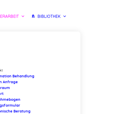
ERARBEIT
BIBLIOTHEK
kt
mation Behandlung
n Anfrage
sraum
rt
ahmebogen
gsformular
onische Beratung