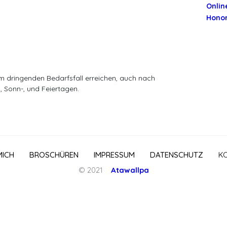
Onlin
Hono
e
m dringenden Bedarfsfall erreichen, auch nach
 Sonn-, und Feiertagen.
MICH
BROSCHÜREN
IMPRESSUM
DATENSCHUTZ
K
© 2021
Atawallpa