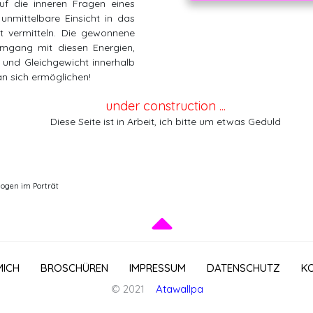
uf die inneren Fragen eines
unmittelbare Einsicht in das
st vermitteln. Die gewonnene
Umgang mit diesen Energien,
und Gleichgewicht innerhalb
n sich ermöglichen!
under construction ...
Diese Seite ist in Arbeit, ich bitte um etwas Geduld
ologen im Porträt
MICH
BROSCHÜREN
IMPRESSUM
DATENSCHUTZ
K
© 2021
Atawallpa