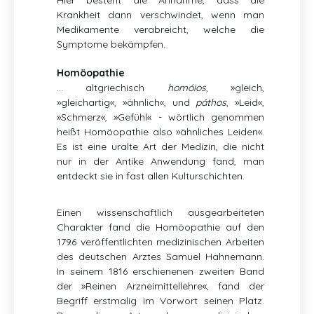
Hier besteht die Annahme, dass die
Krankheit dann verschwindet, wenn man
Medikamente verabreicht, welche die
Symptome bekämpfen.
Homöopathie
… altgriechisch
homóios
, »gleich‚
»gleichartig«, »ähnlich«, und
páthos
, »Leid«,
»Schmerz«, »Gefühl«
- wörtlich genommen
heißt Homöopathie also »ähnliches Leiden«.
Es ist eine uralte Art der Medizin, die nicht
nur in der Antike Anwendung fand, man
entdeckt sie in fast allen Kulturschichten.
Einen wissenschaftlich ausgearbeiteten
Charakter fand die Homöopathie auf den
1796 veröffentlichten medizinischen Arbeiten
des deutschen Arztes Samuel Hahnemann.
In seinem 1816 erschienenen zweiten Band
der »Reinen Arzneimittellehre«, fand der
Begriff erstmalig im Vorwort seinen Platz.