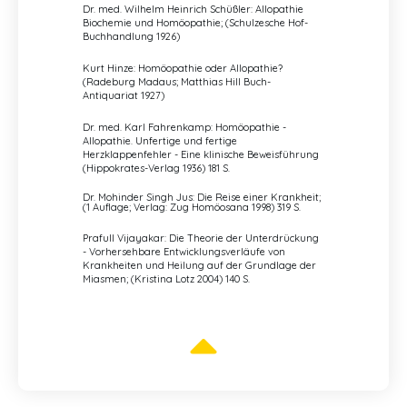
Dr. med. Wilhelm Heinrich Schüßler: Allopathie
Biochemie und Homöopathie; (Schulzesche Hof-
Buchhandlung 1926)
Kurt Hinze: Homöopathie oder Allopathie?
(Radeburg Madaus; Matthias Hill Buch-
Antiquariat 1927)
Dr. med. Karl Fahrenkamp: Homöopathie -
Allopathie. Unfertige und fertige
Herzklappenfehler - Eine klinische Beweisführung
(Hippokrates-Verlag 1936) 181 S.
Dr. Mohinder Singh Jus: Die Reise einer Krankheit;
(1 Auflage; Verlag: Zug Homöosana 1998) 319 S.
Prafull Vijayakar: Die Theorie der Unterdrückung
- Vorhersehbare Entwicklungsverläufe von
Krankheiten und Heilung auf der Grundlage der
Miasmen;
(Kristina Lotz 2004) 140 S.